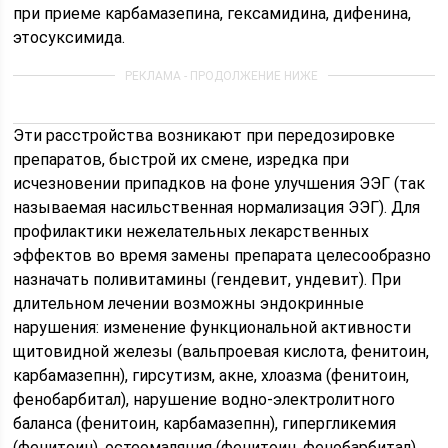
при приеме карбамазепина, гексамидина, дифенина,
этосуксимида.
Эти расстройства возникают при передозировке
препаратов, быстрой их смене, изредка при
исчезновении припадков на фоне улучшения ЭЭГ (так
называемая насильственная нормализация ЭЭГ). Для
профилактики нежелательных лекарственных
эффектов во время замены препарата целесообразно
назначать поливитамины (гендевит, ундевит). При
длительном лечении возможны эндокринные
нарушения: изменение функциональной активности
щитовидной железы (вальпроевая кислота, фенитоин,
карбамазепнн), гирсутизм, акне, хлоазма (фенитоин,
фенобарбитал), нарушение водно-электролитного
баланса (фенитоин, карбамазепнн), гипергликемия
(фенитоин), остеомаляция (фенитоин, фенобарбитал).