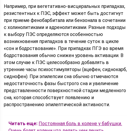
Например, при вегетативно-висцеральных припадках,
резистентных к ПЭС, эффект может быть достигнут
при приеме фенобарбитала или бензонала в сочетании
с холинолитиками и адренолитиками. Разные подходы
к выбору ПЭС определяются особенностью
возникновения припадков в течение суток в цикле
«сон и бодрствование». При припадках ПГЭ во время
бодрствования обычно снижен уровень активации. В
этом случае к ПЭС целесообразно добавлять в
утренние часы психостимуляторы (ацефен, сиднокарб,
сиднофен). При эпилепсии сна обычно отмечаются
недостаточность фазы быстрого сна и увеличение
представленности поверхностной стадии медленного
сна, которая способствует появлению и
распространению эпилептической активности.
Читать еще:
Постоянная боль в колене у бабушки.
Очень болят колени что делать чем лечить.