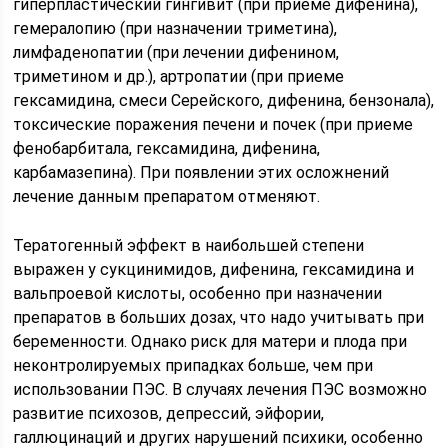
гиперпластический гингивит (при приеме дифенина),
гемералопию (при назначении триметина),
лимфаденопатии (при лечении дифенином,
триметином и др.), артропатии (при приеме
гексамидина, смеси Серейского, дифенина, бензонала),
токсические поражения печени и почек (при приеме
фенобарбитала, гексамидина, дифенина,
карбамазепина). При появлении этих осложнений
лечение данным препаратом отменяют.
Тератогенный эффект в наибольшей степени
выражен у сукцинимидов, дифенина, гексамидина и
вальпроевой кислоты, особенно при назначении
препаратов в больших дозах, что надо учитывать при
беременности. Однако риск для матери и плода при
неконтролируемых припадках больше, чем при
использовании ПЭС. В случаях лечения ПЭС возможно
развитие психозов, депрессий, эйфории,
галлюцинаций и других нарушений психики, особенно