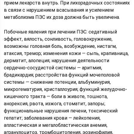
прием лекарств внутрь. При лихорадочных состояниях
в связи с нарушением всасывания и усилением
метаболизма ПЭС их доза должна быть увеличена.
Побочные явления при лечении ПЭС: седативный
эффект, вялость, сонливость, головокружение,
возможны головная боль, возбуждение, нистагм,
атаксия, тремор; изменения кожи — сыпь, крапивница,
дерматит, алопеция; нарушения деятельности
сердечно-сосудистой системы — аритмия,
брадикардия; расстройства функций мочеполовой
системы — снижение потенции, альбуминурия,
микрогематурия, кристаллоурия; функций желудочно-
кишечного тракта — боли в животе, тошнота,
анорексия, рвота, изжога, стоматит, запоры;
функциональные нарушения печени, токсический
гепатит; заболевания крови — лейкопения,
апластическая и мегалобластическая анемия,
агранулоцитоз, тромбоцитопения, эозинофилия,