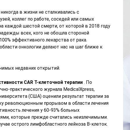
 никогда в жизни не сталкивались с
зей, коллег по работе, соседей или самых
на каждой шестой смерти, от которой в 2018 году
 надежды всех, кого не обошла стороной
 100% эффективного лекарства от рака.
бласти онкологии делают нас на шаг ближе к
чимых недавних открытий.
тивности CAR T-клеточной терапии
. По
учно-практического журнала MedicalXpress,
иверситета (США) оценили результат терапии за
ку революционным прорывом в области лечения
тивность лечения у 60-93% больных
ями, которые прежде считались неизлечимыми.
учае острого лимфобластного лейкоза B-клеток.