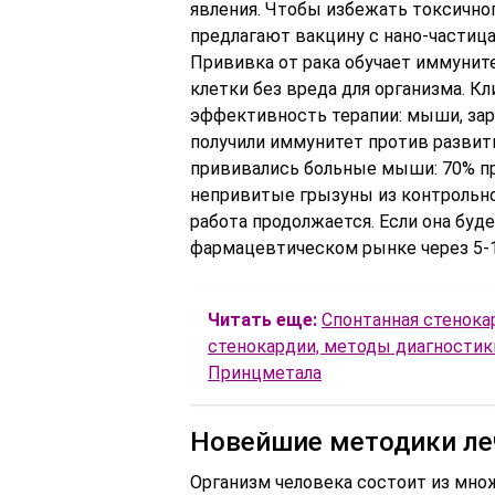
явления. Чтобы избежать токсично
предлагают вакцину с нано-частица
Прививка от рака обучает иммунит
клетки без вреда для организма. К
эффективность терапии: мыши, за
получили иммунитет против развити
прививались больные мыши: 70% п
непривитые грызуны из контрольной
работа продолжается. Если она буд
фармацевтическом рынке через 5-1
Читать еще:
Спонтанная стенока
стенокардии, методы диагностик
Принцметала
Новейшие методики ле
Организм человека состоит из множ