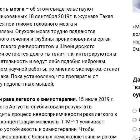
сеть мозга
– об этом свидетельствуют
ликованных 18 сентября 2019г. в журнале Такая
я при глиоме головного мозга и
«М
лезы. Опухоли мозга трудно поддаются
до
го течения и глубины проникновения в орган.
па
ргского университетов и Швейцарского
См
 остаются долго «в тени», т.к. интегрируются в
ятельность и ведут себя подобно нейронам.
м научной работы, по мнению экспертов, станет
ака. Пока установлено, что препараты от
Да
 у подопытных мышей.
"к
су
 рака легкого к химиотерапии.
15 июля 2019 г.
ета Августы опубликовали результаты
дить процесс невосприимчивости рака легкого к
концентрации молекулы TIMP-1 усиливает
о устойчивость к химиотерапии. Чтобы
вались данные больных немелкоклеточным раком