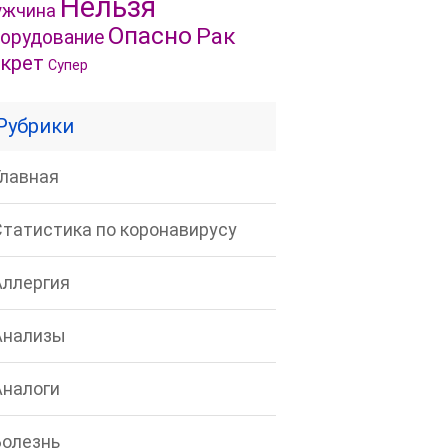
Нельзя
жчина
Опасно
Рак
орудование
крет
Супер
Рубрики
Главная
Статистика по коронавирусу
Аллергия
Анализы
Аналоги
Болезнь