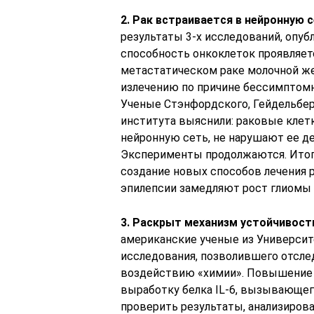
2. Рак встраивается в нейронную 
результаты 3-х исследований, опуб
способность онкоклеток проявляетс
метастатическом раке молочной же
излечению по причине бессимптомно
Ученые Стэнфордского, Гейдельбе
института выяснили: раковые клетки
нейронную сеть, не нарушают ее де
Эксперименты продолжаются. Итого
создание новых способов лечения р
эпилепсии замедляют рост глиомы
3. Раскрыт механизм устойчивости
американские ученые из Университ
исследования, позволившего отсле
воздействию «химии». Повышение 
выработку белка IL-6, вызывающег
проверить результаты, анализиро