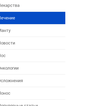
Лекарства
Лечение
Манту
Новости
Нос
Онкологии
Осложнения
Понос
Популярные статьи