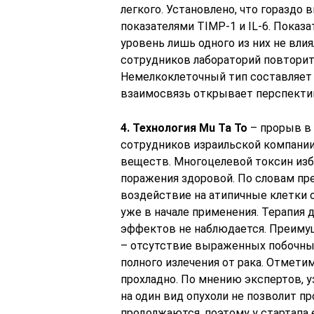
легкого. Установлено, что горазд
показателями TIMP-1 и IL-6. Показа
уровень лишь одного из них не влия
сотрудников лабораторий повторит
Немелкоклеточный тип составляет 
взаимосвязь открывает перспекти
4. Технология Mu Ta To
– прорыв в 
сотрудников израильской компании 
веществ. Многоцелевой токсин изб
поражения здоровой. По словам пре
воздействие на атипичные клетки 
уже в начале применения. Терапия 
эффектов не наблюдается. Преиму
– отсутствие выраженных побочных
полного излечения от рака. Отмети
прохладно. По мнению экспертов, у
на один вид опухоли не позволит п
продолжаются, поэтому у стартапа 