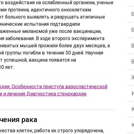
го воздействия на ослабленный организм, ученые
ми протеина, идентичного онкоклеткам.
ет больного выявлять и разрушать атипичные
линические испытания подтвердили
раженные меланомой уже после вакцинации,
я заболевания. В ходе второго эксперимента
ривитых мышей прожили более двух месяцев, а
 группы погибли в течение 30 дней. Научная
ет успешной, вакцина появится на
0 лет.
рдия. Особенности приступа вазоспастической
и и лечения Диагностика стенокардии
чения рака
ества клеток, работа их строго упорядочена,