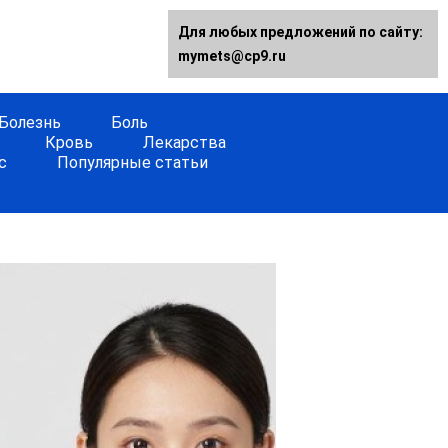
Для любых предложений по сайту:
mymets@cp9.ru
Болезнь
Боль
Кровь
Лекарства
с
Популярные статьи