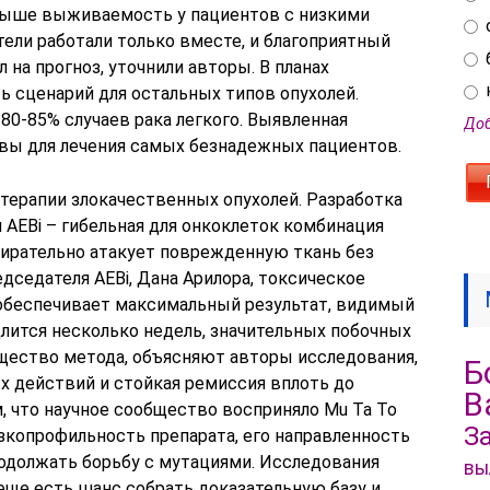
о выше выживаемость у пациентов с низкими
тели работали только вместе, и благоприятный
л на прогноз, уточнили авторы. В планах
ь сценарий для остальных типов опухолей.
80-85% случаев рака легкого. Выявленная
Доб
вы для лечения самых безнадежных пациентов.
терапии злокачественных опухолей. Разработка
AEBi – гибельная для онкоклеток комбинация
ирательно атакует поврежденную ткань без
дседателя AEBi, Дана Арилора, токсическое
обеспечивает максимальный результат, видимый
длится несколько недель, значительных побочных
щество метода, объясняют авторы исследования,
Б
 действий и стойкая ремиссия вплоть до
В
м, что научное сообщество восприняло Mu Ta To
З
зкопрофильность препарата, его направленность
родолжать борьбу с мутациями. Исследования
вы
еще есть шанс собрать доказательную базу и