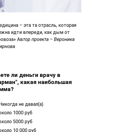
едицина – эта та отрасль, которая
лжна идти впереди, как дым от
ровоза» Ав
тор проекта – Вероника
ирнова
ете ли деньги врачу в
арман", какая наибольшая
мма?
Никогда не давал(а)
около 1000 руб
около 5000 руб
около 10 000 руб