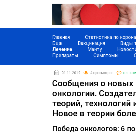
Главная
Статистика по корон
Бцж
Вакцинация
Виды 
Лечение
Манту
Новост
Препараты
Симптомы
01.11.2019
4 просмотров
нет ко
Сообщения о новых 
онкологии. Создате
теорий, технологий 
Новое в теории боле
Победа онкологов: 6 п