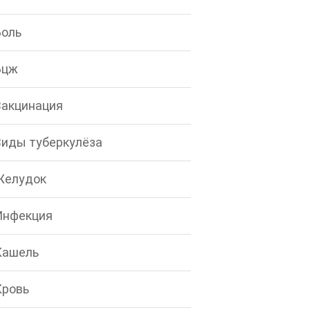
Боль
Бцж
Вакцинация
Виды туберкулёза
Желудок
Инфекция
Кашель
Кровь