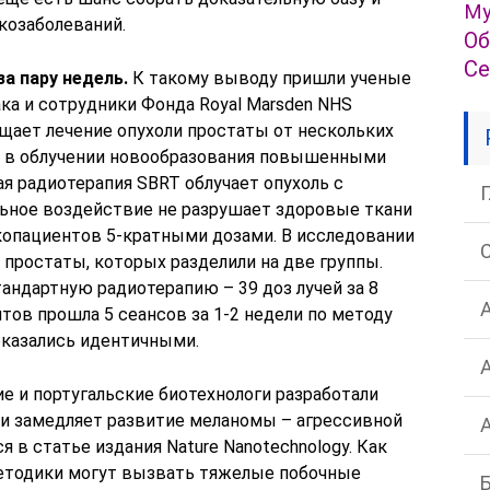
Му
козаболеваний.
Об
Се
а пару недель.
К такому выводу пришли ученые
ка и сотрудники Фонда Royal Marsden NHS
ащает лечение опухоли простаты от нескольких
ии в облучении новообразования повышенными
я радиотерапия SBRT облучает опухоль с
ьное воздействие не разрушает здоровые ткани
нкопациентов 5-кратными дозами. В исследовании
 простаты, которых разделили на две группы.
андартную радиотерапию – 39 доз лучей за 8
нтов прошла 5 сеансов за 1-2 недели по методу
оказались идентичными.
е и португальские биотехнологи разработали
ли замедляет развитие меланомы – агрессивной
 в статье издания Nature Nanotechnology. Как
методики могут вызвать тяжелые побочные