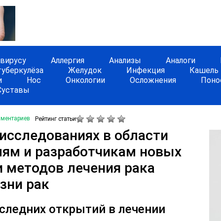
авирусу
Аллергия
Анализы
Аналоги
туберкулёза
Желудок
Инфекция
Кашель
и
Нос
Онкологии
Осложнения
Поно
Суставы
мментариев
Рейтинг статьи
исследованиях в области
лям и разработчикам новых
и методов лечения рака
зни рак
оследних открытий в лечении